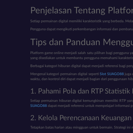
Penjelasan Tentang Plat
Setiap permainan digital memiliki karakteristik yang berbeda. M
Pengguna dapat mengikuti perkembangan informasi dan pembaruan 
Tips dan Panduan Mengg
Platform game online menjadi salah satu pilihan bagi pengguna ya
yang disediakan untuk membantu pengguna memahami karakteristik
Berbagai kategori hiburan digital dapat menjadi referensi bagi p
Mengenal kategori permainan digital seperti
Slot SIJAGO88
juga 
waktu, dan kontrol diri dapat menjadi bagian dari penggunaan hib
1. Pahami Pola dan RTP Statistik
Setiap permainan hiburan digital kemungkinan memiliki RTP yan
SIJAGO88
dapat menjadi referensi untuk mempelajari informasi p
2. Kelola Perencanaan Keuanga
Tetapkan batas harian atau mingguan untuk bermain. Strategi ini