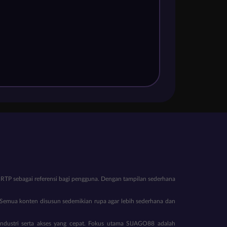
 RTP sebagai referensi bagi pengguna. Dengan tampilan sederhana
. Semua konten disusun sedemikian rupa agar lebih sederhana dan
ndustri serta akses yang cepat. Fokus utama SIJAGO88 adalah