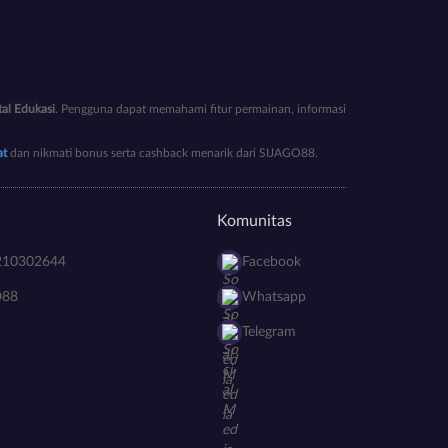
al Edukasi
. Pengguna dapat memahami fitur permainan, informasi
at
dan nikmati bonus serta cashback menarik dari SIJAGO88.
n
Komunitas
210302644
Facebook
O88
Whatsapp
Telegram