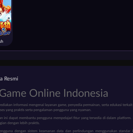
sh
ia Resmi
 Game Online Indonesia
iakan informasi mengenai layanan game, penyedia permainan, serta edukasi terkait
es yang praktis serta pengalaman pengguna yang nyaman.
an ini dapat membantu pengguna mempelajari fitur yang tersedia di dalam platform
ian dengan lebih praktis.
 pengguna dengan sistem keamanan data dan perlindungan menggunakan standar i