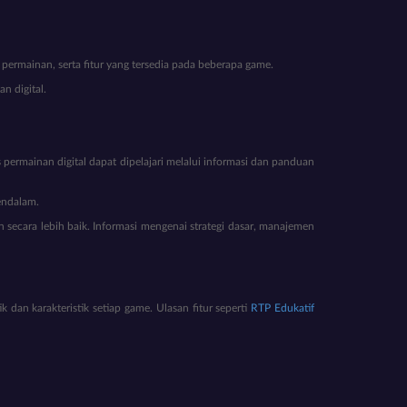
k permainan, serta fitur yang tersedia pada beberapa game.
n digital.
 permainan digital dapat dipelajari melalui informasi dan panduan
endalam.
secara lebih baik. Informasi mengenai strategi dasar, manajemen
an karakteristik setiap game. Ulasan fitur seperti
RTP Edukatif