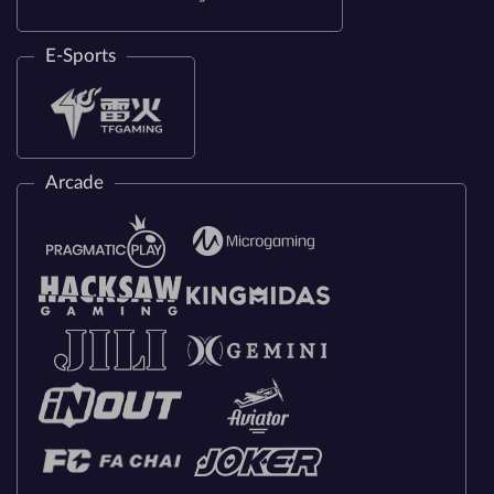
E-Sports
Arcade