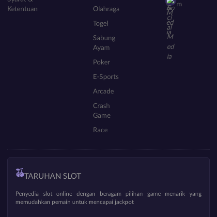
m
Ketentuan
Olahraga
Togel
Sabung
Ayam
Poker
E-Sports
Arcade
Crash
Game
Race
TARUHAN SLOT
Penyedia slot online dengan beragam pilihan game menarik yang
memudahkan pemain untuk mencapai jackpot