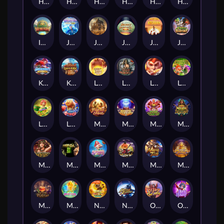
Hawaiian Tiki
Heist Stakes
Hip Hop Panda
Honey Trap of Diao Chan
Hood vs Wolf
Hotpot
Incan Wonders
Jack Frost's Winter
Jack the Giant Hunter
Jewels of Prosperity
Journey to the Wealth
Jungle Delight
Knockout Riches
Kraken Gold Rush
Legend of Hou Yi
Legend of Perseus
Legendary Monkey King
Leprechaun Riches
Lucky Clover Riches
Lucky Piggy
Majestic Empire
Majestic Treasures
Mask Carnival
Mayan Destiny
Medusa
Medusa 2
Mermaid Riches
Mr. Hallow-Win
Muay Thai Champion
Museum Wonders
Mystic Potion
Mystical Spirits
Ninja Raccoon Frenzy
Ninja vs Samurai
Oishi Delights
Opera Dynasty