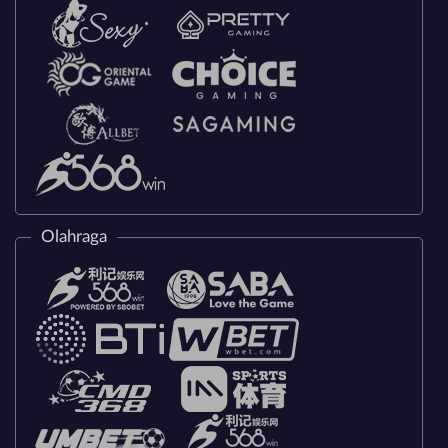
Olahraga