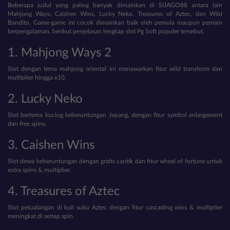
Beberapa judul yang paling banyak dimainkan di SIJAGO88 antara lain
Mahjong Ways, Caishen Wins, Lucky Neko, Treasures of Aztec, dan Wild
Bandito. Game-game ini cocok dimainkan baik oleh pemula maupun pemain
berpengalaman, berikut penjelasan lengkap slot Pg Soft populer tersebut.
1. Mahjong Ways 2
Slot dengan tema mahjong oriental ini menawarkan fitur wild transform dan
multiplier hingga x10.
2. Lucky Neko
Slot bertema kucing keberuntungan Jepang, dengan fitur symbol enlargement
dan free spins.
3. Caishen Wins
Slot dewa keberuntungan dengan grafis cantik dan fitur wheel of fortune untuk
extra spins & multiplier.
4. Treasures of Aztec
Slot petualangan di kuil suku Aztec dengan fitur cascading wins & multiplier
meningkat di setiap spin.