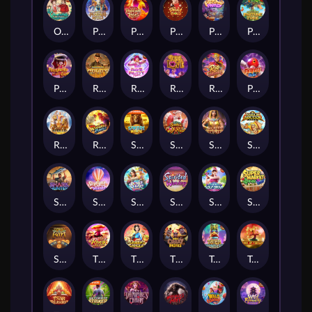
Oriental Prosperity
Pharaoh Royals
Phoenix Rises
Piggy Gold
Plushie Frenzy
Prosperity Fortune Tree
Prosperity Lion
Raider Jane's Crypt of Fortune
Rave Party Fever
Reel Love
Rio Fantasia
Perfect Strike
Rise of Apollo
Rooster Rumble
Safari Wilds
Santa's Gift Rush
Secret of Cleopatra
Shaolin Soccer
Shark Bounty
Skylight Wonders
Songkran Splash
Spirited Wonders
Super Golf Drive
Supermarket Spree
Symbols of Egypt
Thai River Wonders
The Queen's Banquet
Three Crazy Piggies
Totem Wonders
Tree of Fortune