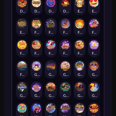
Dragon Hatch
Dragon Legend
Dragon Tiger Luck
Dragon's Treasure Quest
Egypt's Book of Mystery
Emoji Riches
Emperors Favour
Flirting Scholar
Forbidden Alchemy
Forge of Wealth
Fortune Gods
Fortune Horse
Fortune Mouse
Fortune Ox
Fortune Rabbit
Fortune Snake
Fortune Tiger
Fruity Candy
Futebol Fever
Galactic Gems
Galaxy Miner
Ganesha Gold
Gem Saviour
Gem Saviour Conquest
Gem Saviour Sword
Genie's 3 Wishes
Gladiator's Glory
Graffiti Rush
Grimms' Bounty: Hansel & Gretel
Guardians of Ice and Fire