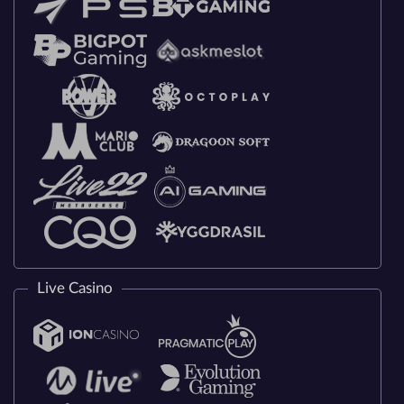
Live Casino