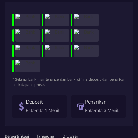
* Selama bank maintenance dan bank offline deposit dan penarikan
tidak dapat diproses
Deposit
Penarikan
Rata-rata 1 Menit
Rata-rata 3 Menit
Bersertifikasi
Tanggung
Browser