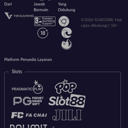
Dari
Jawab
Yang
Bermain
Didukung
©2026 SIJAGO88. Hak
cipta dilindungi | 18+
Platform Penyedia Layanan
Slots