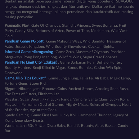
Berikut ini adalah beberapa game hiburan digital yang populer di SIJAGO88,
lengkap dengan deskripsi singkat dan fitur uniknya. Daftar berikut membantu
pengguna mengenal berbagai pilihan permainan dan karakteristik dari masing-
masing penyedia:
Pragmatic Play
: Gate Of Olympus, Starlight Princess, Sweet Bonanza, Fruit
Party, Candy Blitz, Fortunes of Aztec, Power of Thor, Mochimon, Wild West
Gold.
Panduan Game PG Soft
: Game Mahjong Ways, Wild Bandito, Treasures of
Aztec, Jurassic Kingdom, Wild Bounty Showdown, Cocktail Nights.
Informasi Game Microgaming
: Game Zeus, Masters of Olympus, Poseidon
Megaways, Pong Pong Mahjong, Wildfire Wins, Sugar Craze Bonanza.
Panduan No Limit City (Edukasi)
: Game Barbarian Fury, Buffalo Hunter,
Bounty Hunters, Benji Killed in Vegas, Bonus Bunnies, Casino Win Spin,
Deadwood.
Game Jili & Tips Edukatif
: Game Jungle King, Fa Fa Fa, Ali Baba, Magic Lamp,
Fortune Gems, Super Rich.
Bigpot : Hiburan game Bonanza Coins, Ancient Stones, Amazing Soda Rush,
The Fates of Sisters, Elizabeth Lab.
Playstar : Sugar Boom, 777, Lucky Panda, Vampire, Santa Claus, Lucky Koin.
Playtech : Permainan God of Storms, Mighty Midas, Rulers of Olympus, Heart
of the Frontier, Age of the Gods.
Spade Gaming : Game First Love, Lucky Koi, Hammer of Thunder, Legacy of
Kong, Legendary Beasts.
Worldmatch : 50s PinUp, Disco Baby, Bandit's Bounty, Abu's Bazaar, Candy
Bar.