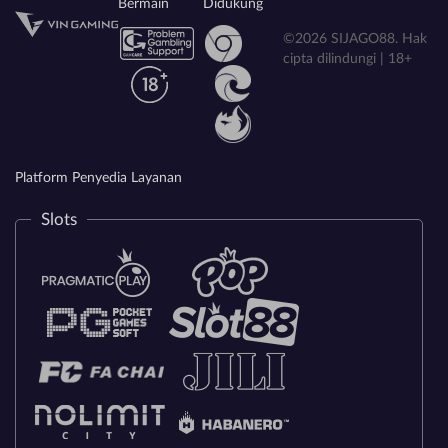
Bermain
Didukung
©2026 SIJAGO88. Hak
cipta dilindungi | 18+
Platform Penyedia Layanan
Slots