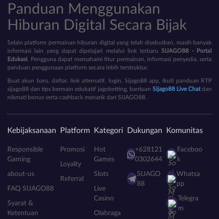
Panduan Menggunakan
Hiburan Digital Secara Bijak
Selain platform permainan hiburan digital yang telah disebutkan, masih banyak
informasi lain yang dapat dipelajari melalui link terbaru
SIJAGO88 - Portal
Edukasi
. Pengguna dapat memahami fitur permainan, informasi penyedia, serta
panduan penggunaan platform secara lebih terstruktur.
Buat akun baru, daftar, link alternatif, login, Sijago88 app, ikuti panduan RTP
sijago88 dan tips bermain edukatif jagobetting, bantuan
Sijago88 Live Chat
dan
nikmati bonus serta cashback menarik dari SIJAGO88.
Kebijaksanaan
Platform
Kategori
Dukungan
Komunitas
Responsible
Promosi
Hot
+628121
Faceboo
Gaming
Games
0302644
k
Loyalty
about-us
Slots
SIJAGO
Whatsa
Referral
88
pp
FAQ SIJAGO88
Live
Casino
Telegra
Syarat &
m
Ketentuan
Olahraga