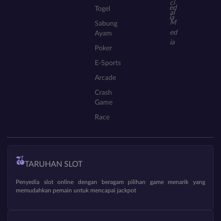
Togel
Sabung
Ayam
Poker
E-Sports
Arcade
Crash
Game
Race
TARUHAN SLOT
Penyedia slot online dengan beragam pilihan game menarik yang
memudahkan pemain untuk mencapai jackpot