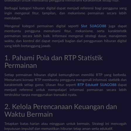
disediakan untuk membantu pengguna memahami karakteristik setiap fitur.
Berbagai kategori hiburan digital dapat menjadi referensi bagi pengguna yang
ingin mengenal fitur, tampilan, dan mekanisme permainan secara lebih
mendalam.
Mengenal kategori permainan digital seperti
Slot SIJAGO88
juga dapat
membantu pengguna memahami fitur, mekanisme, serta karakteristik
permainan secara lebih baik. Informasi mengenai strategi dasar, manajemen
waktu, dan kontrol diri dapat menjadi bagian dari penggunaan hiburan digital
yang lebih bertanggung jawab.
1. Pahami Pola dan RTP Statistik
Permainan
Setiap permainan hiburan digital kemungkinan memiliki RTP yang berbeda.
Memahami konsep RTP membantu pengguna mengenali informasi statistik dan
karakteristik setiap game. Ulasan fitur seperti
RTP Edukatif SIJAGO88
dapat
menjadi referensi untuk mempelajari informasi permainan secara lebih
terstruktur tanpa menggunakan transaksi nyata.
2. Kelola Perencanaan Keuangan dan
Waktu Bermain
Tetapkan batas harian atau mingguan untuk bermain. Strategi ini mencegah
keputusan impulsif dan memastikan hiburan tetap aman serta edukatif.