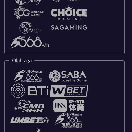
Olahraga