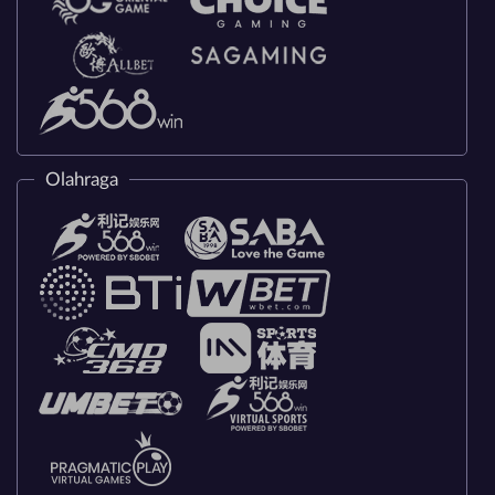
Olahraga