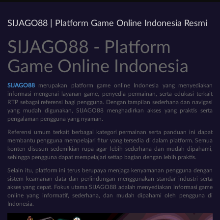
SIJAGO88 | Platform Game Online Indonesia Resmi
SIJAGO88 - Platform
Game Online Indonesia
SIJAGO88
merupakan platform game online Indonesia yang menyediakan
informasi mengenai layanan game, penyedia permainan, serta edukasi terkait
RTP sebagai referensi bagi pengguna. Dengan tampilan sederhana dan navigasi
yang mudah digunakan, SIJAGO88 menghadirkan akses yang praktis serta
pengalaman pengguna yang nyaman.
Referensi umum terkait berbagai kategori permainan serta panduan ini dapat
membantu pengguna mempelajari fitur yang tersedia di dalam platform. Semua
konten disusun sedemikian rupa agar lebih sederhana dan mudah dipahami,
sehingga pengguna dapat mempelajari setiap bagian dengan lebih praktis.
Selain itu, platform ini terus berupaya menjaga kenyamanan pengguna dengan
sistem keamanan data dan perlindungan menggunakan standar industri serta
akses yang cepat. Fokus utama SIJAGO88 adalah menyediakan informasi game
online yang informatif, sederhana, dan mudah dipahami oleh pengguna di
Indonesia.