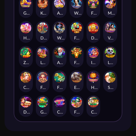
Golden Zongzi
KungFu
Athena
Werewolf
FEATURE BUY・SUPER POWERFUL
Moon Festival
Hand Of God
Dragon Boat Festival
Wu Xia
Fortune God
DA FU GUI
Vampire
ZUMA
Love
Alchemy
Fortune Bull
India Treasure
Lucky Panda
China Empress
Face Off
Fish Prawn Crab
Elephant
Halloween
Santa Claus
DIAO CHAN FA DA CAI
GOLDEN JADE
Crazy 777
FEATURE BUY・CHRISTMAS EXPRESS
Chef Husky