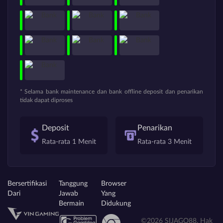
* Selama bank maintenance dan bank offline deposit dan penarikan
tidak dapat diproses
Deposit
Penarikan
Rata-rata 1 Menit
Rata-rata 3 Menit
Bersertifikasi
Tanggung
Browser
Dari
Jawab
Yang
Bermain
Didukung
©2026 SIJAGO88. Hak