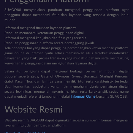
SIJAGO88 menyediakan panduan mengenai penggunaan platform agar
pengguna dapat memahami fitur dan layanan yang tersedia dengan lebih
mudah.
Informasi mengenai fitur dan layanan platform
Panduan memahami ketentuan penggunaan digital
Informasi mengenai kebijakan dan fitur yang tersedia
Panduan penggunaan platform secara bertanggung jawab
Ada beberapa hal yang dapat pengguna pertimbangkan ketika mencari platform
game online di internet, yaitu selalu memastikan situs tersebut memberikan
pelayanan yang baik, proses transaksi yang mudah dipahami serta mendukung
kenyamanan pengguna dalam menggunakan layanan digital.
Selain itu, pengguna dapat mengenal berbagai permainan hiburan digital
populer seperti Zeus, Gate of Olympus, Sweet Bonanza, Starlight Princess,
Gatot Kaca, Thor, dan lainnya yang memiliki fitur serta karakteristik berbeda.
Bagi komunitas jagobetting yang ingin memahami dunia permainan digital
secara lebih luas, mengenal mekanisme, fitur, serta karakteristik setiap game
dapat menjadi referensi tambahan melalui
Informasi Game
bersama SIJAGO88.
Website Resmi
Website resmi SIJAGO88 dapat digunakan sebagai sumber informasi mengenai
layanan, fitur, dan pembaruan platform: