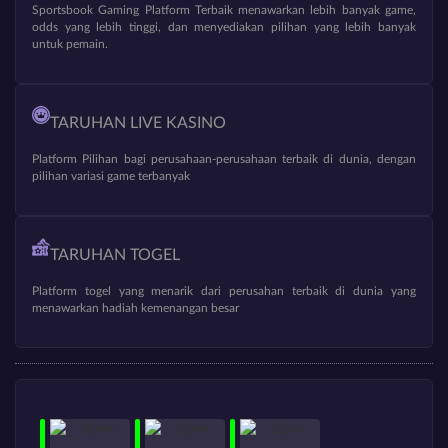
Sportsbook Gaming Platform Terbaik menawarkan lebih banyak game,
odds yang lebih tinggi, dan menyediakan pilihan yang lebih banyak
untuk pemain.
TARUHAN LIVE KASINO
Platform Pilihan bagi perusahaan-perusahaan terbaik di dunia, dengan
pilihan variasi game terbanyak
TARUHAN TOGEL
Platform togel yang menarik dari perusahan terbaik di dunia yang
menawarkan hadiah kemenangan besar