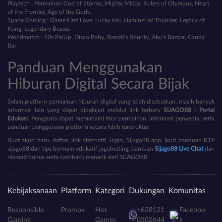
Playtech : Permainan God of Storms, Mighty Midas, Rulers of Olympus, Heart
of the Frontier, Age of the Gods.
Spade Gaming : Game First Love, Lucky Koi, Hammer of Thunder, Legacy of
Kong, Legendary Beasts.
Worldmatch : 50s PinUp, Disco Baby, Bandit's Bounty, Abu's Bazaar, Candy
Bar.
Panduan Menggunakan
Hiburan Digital Secara Bijak
Selain platform permainan hiburan digital yang telah disebutkan, masih banyak
informasi lain yang dapat dipelajari melalui link terbaru
SIJAGO88 - Portal
Edukasi
. Pengguna dapat memahami fitur permainan, informasi penyedia, serta
panduan penggunaan platform secara lebih terstruktur.
Buat akun baru, daftar, link alternatif, login, Sijago88 app, ikuti panduan RTP
sijago88 dan tips bermain edukatif jagobetting, bantuan
Sijago88 Live Chat
dan
nikmati bonus serta cashback menarik dari SIJAGO88.
Kebijaksanaan
Platform
Kategori
Dukungan
Komunitas
Responsible
Promosi
Hot
+628121
Faceboo
Gaming
Games
0302644
k