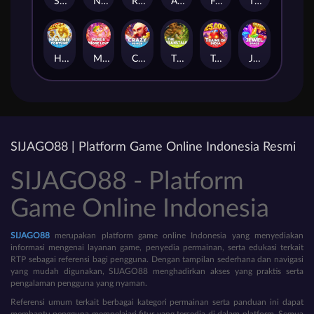
Spirit of Nine Tails
Nezha And The Dragon Emperor
Ragnar's Conquest
Amon Ra's Relic
Four Scholars
Three Kingdoms Slot
Heavenly Fortune
More & More Love
Crazy Miner
The Beanstalk
Trains of India
Jewel Space
SIJAGO88 | Platform Game Online Indonesia Resmi
SIJAGO88 - Platform
Game Online Indonesia
SIJAGO88
merupakan platform game online Indonesia yang menyediakan
informasi mengenai layanan game, penyedia permainan, serta edukasi terkait
RTP sebagai referensi bagi pengguna. Dengan tampilan sederhana dan navigasi
yang mudah digunakan, SIJAGO88 menghadirkan akses yang praktis serta
pengalaman pengguna yang nyaman.
Referensi umum terkait berbagai kategori permainan serta panduan ini dapat
membantu pengguna mempelajari fitur yang tersedia di dalam platform. Semua