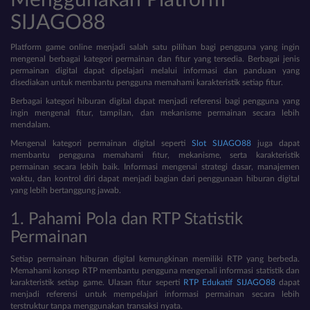
SIJAGO88
Platform game online menjadi salah satu pilihan bagi pengguna yang ingin
mengenal berbagai kategori permainan dan fitur yang tersedia. Berbagai jenis
permainan digital dapat dipelajari melalui informasi dan panduan yang
disediakan untuk membantu pengguna memahami karakteristik setiap fitur.
Berbagai kategori hiburan digital dapat menjadi referensi bagi pengguna yang
ingin mengenal fitur, tampilan, dan mekanisme permainan secara lebih
mendalam.
Mengenal kategori permainan digital seperti
Slot SIJAGO88
juga dapat
membantu pengguna memahami fitur, mekanisme, serta karakteristik
permainan secara lebih baik. Informasi mengenai strategi dasar, manajemen
waktu, dan kontrol diri dapat menjadi bagian dari penggunaan hiburan digital
yang lebih bertanggung jawab.
1. Pahami Pola dan RTP Statistik
Permainan
Setiap permainan hiburan digital kemungkinan memiliki RTP yang berbeda.
Memahami konsep RTP membantu pengguna mengenali informasi statistik dan
karakteristik setiap game. Ulasan fitur seperti
RTP Edukatif SIJAGO88
dapat
menjadi referensi untuk mempelajari informasi permainan secara lebih
terstruktur tanpa menggunakan transaksi nyata.