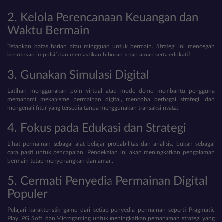
2. Kelola Perencanaan Keuangan dan
Waktu Bermain
Tetapkan batas harian atau mingguan untuk bermain. Strategi ini mencegah
keputusan impulsif dan memastikan hiburan tetap aman serta edukatif.
3. Gunakan Simulasi Digital
Latihan menggunakan poin virtual atau mode demo membantu pengguna
memahami mekanisme permainan digital, mencoba berbagai strategi, dan
mengenali fitur yang tersedia tanpa menggunakan transaksi nyata.
4. Fokus pada Edukasi dan Strategi
Lihat permainan sebagai alat belajar probabilitas dan analisis, bukan sebagai
cara pasti untuk pencapaian. Pendekatan ini akan meningkatkan pengalaman
bermain tetap menyenangkan dan aman.
5. Cermati Penyedia Permainan Digital
Populer
Pelajari karakteristik game dari setiap penyedia permainan seperti Pragmatic
Play, PG Soft, dan Microgaming untuk meningkatkan pemahaman strategi yang