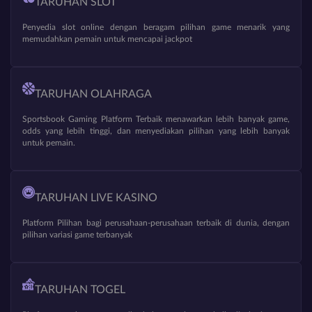
TARUHAN SLOT
Penyedia slot online dengan beragam pilihan game menarik yang
memudahkan pemain untuk mencapai jackpot
TARUHAN OLAHRAGA
Sportsbook Gaming Platform Terbaik menawarkan lebih banyak game,
odds yang lebih tinggi, dan menyediakan pilihan yang lebih banyak
untuk pemain.
TARUHAN LIVE KASINO
Platform Pilihan bagi perusahaan-perusahaan terbaik di dunia, dengan
pilihan variasi game terbanyak
TARUHAN TOGEL