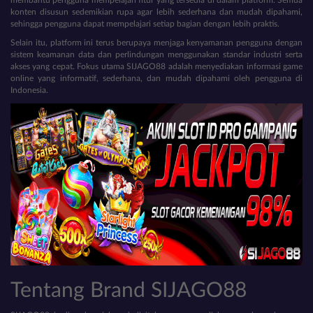
konten disusun sedemikian rupa agar lebih sederhana dan mudah dipahami,
sehingga pengguna dapat mempelajari setiap bagian dengan lebih praktis.
Selain itu, platform ini terus berupaya menjaga kenyamanan pengguna dengan
sistem keamanan data dan perlindungan menggunakan standar industri serta
akses yang cepat. Fokus utama SIJAGO88 adalah menyediakan informasi game
online yang informatif, sederhana, dan mudah dipahami oleh pengguna di
Indonesia.
Tentang Brand SIJAGO88