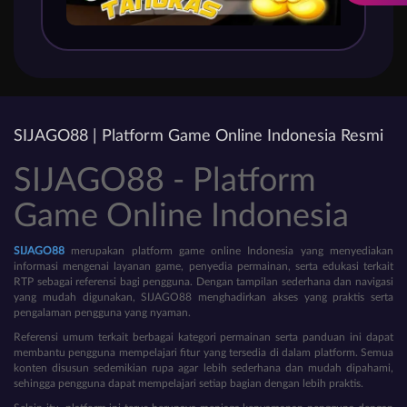
SIJAGO88 | Platform Game Online Indonesia Resmi
SIJAGO88 - Platform
Game Online Indonesia
SIJAGO88
merupakan platform game online Indonesia yang menyediakan
informasi mengenai layanan game, penyedia permainan, serta edukasi terkait
RTP sebagai referensi bagi pengguna. Dengan tampilan sederhana dan navigasi
yang mudah digunakan, SIJAGO88 menghadirkan akses yang praktis serta
pengalaman pengguna yang nyaman.
Referensi umum terkait berbagai kategori permainan serta panduan ini dapat
membantu pengguna mempelajari fitur yang tersedia di dalam platform. Semua
konten disusun sedemikian rupa agar lebih sederhana dan mudah dipahami,
sehingga pengguna dapat mempelajari setiap bagian dengan lebih praktis.