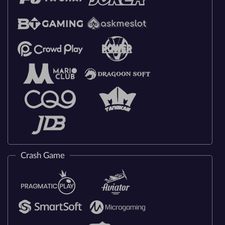
Crash Game