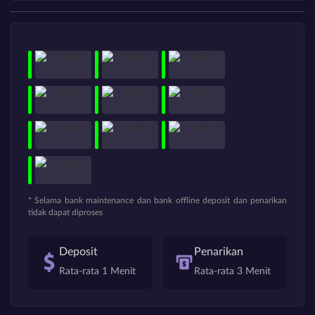
* Selama bank maintenance dan bank offline deposit dan penarikan
tidak dapat diproses
Deposit
Penarikan
Rata-rata 1 Menit
Rata-rata 3 Menit