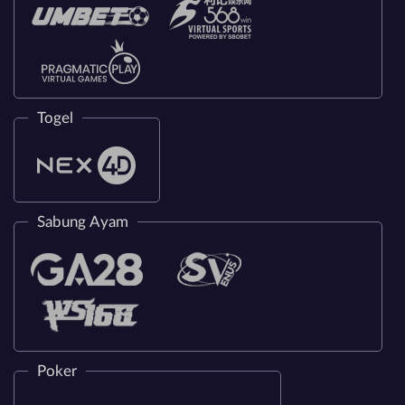
Togel
Sabung Ayam
Poker