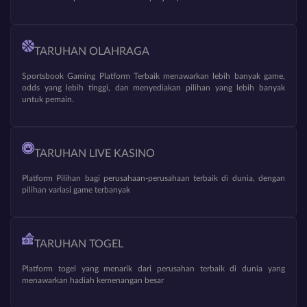
TARUHAN OLAHRAGA
Sportsbook Gaming Platform Terbaik menawarkan lebih banyak game,
odds yang lebih tinggi, dan menyediakan pilihan yang lebih banyak
untuk pemain.
TARUHAN LIVE KASINO
Platform Pilihan bagi perusahaan-perusahaan terbaik di dunia, dengan
pilihan variasi game terbanyak
TARUHAN TOGEL
Platform togel yang menarik dari perusahan terbaik di dunia yang
menawarkan hadiah kemenangan besar