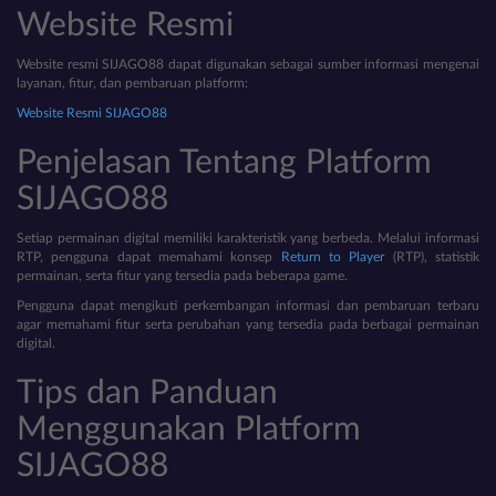
Website Resmi
Website resmi SIJAGO88 dapat digunakan sebagai sumber informasi mengenai
layanan, fitur, dan pembaruan platform:
Website Resmi SIJAGO88
Penjelasan Tentang Platform
SIJAGO88
Setiap permainan digital memiliki karakteristik yang berbeda. Melalui informasi
RTP, pengguna dapat memahami konsep
Return to Player
(RTP), statistik
permainan, serta fitur yang tersedia pada beberapa game.
Pengguna dapat mengikuti perkembangan informasi dan pembaruan terbaru
agar memahami fitur serta perubahan yang tersedia pada berbagai permainan
digital.
Tips dan Panduan
Menggunakan Platform
SIJAGO88